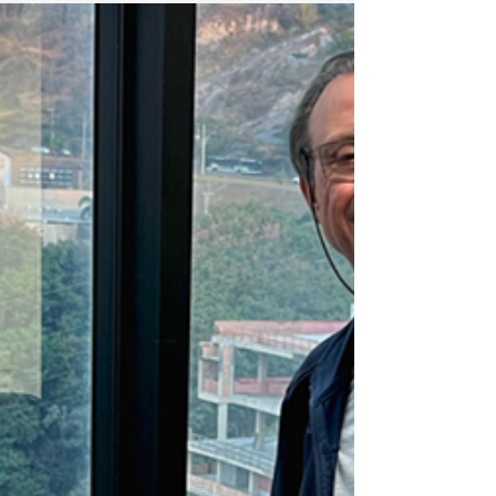
Blossom celebra 9 anos como
vetor de sustentabilidade na
engenharia
Em agosto de 2025, a Blossom
completou 9 anos de trajetória marcada
pela inovação, pela excelência técnica e
pelo compromisso com a
sustentabilidade.