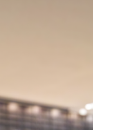
um encontro orientado por
reconhecimento, integração e
fortalecimento da cultura
organizacional. Em 2026, a empresa
completará 10 anos de história — um
marco que conferiu ao evento um
caráter de reflexão, valorização das
pessoas e alinhamento para o próximo
ciclo.