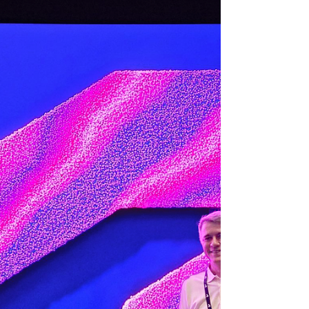
em Belo Horizonte. Em sua 41ª edição, o
evento reuniu representantes de
empresas, entidades e profissionais
que atuam diretamente na cadeia da
Mineração e Siderurgia, reforçando o
papel do prêmio como um referencial
técnico para o setor.