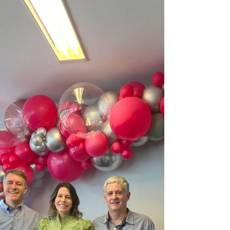
presente em Nashville, Tennessee, no
Autodesk University 2025 – The Design
& Make Conference, um dos principais
eventos globais de tecnologia e
inovação para os setores de arquitetura,
engenharia, construção e manufatura.
Representando a empresa, o CEO
Frederico Jannotti participou de
painéis, sessões técnicas e encontros
estratégicos que exploram o futuro da
indústria.