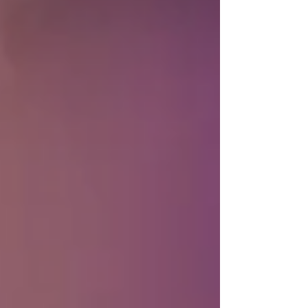
engenharia, construção e manufatura.
Representando a empresa, o CEO
Frederico Jannotti participou de
painéis, sessões técnicas e encontros
estratégicos que exploram o futuro da
indústria.