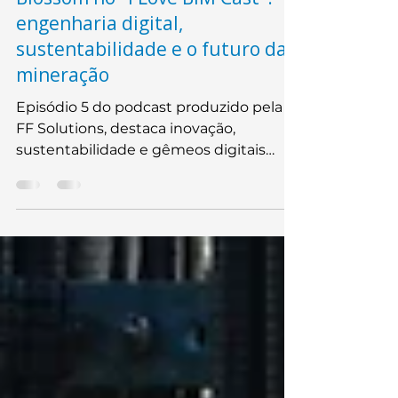
17 de jun. de 2025
4 min de leitura
Blossom no "I Love BIM Cast":
engenharia digital,
sustentabilidade e o futuro da
mineração
Episódio 5 do podcast produzido pela
FF Solutions, destaca inovação,
sustentabilidade e gêmeos digitais
com participação da Blossom.