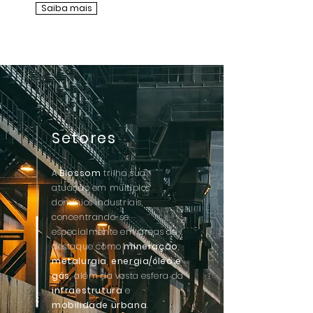
Saiba mais
Setores
A
Blossom
trilha sua
atuação em múltiplos
domínios industriais,
concentrando-se
especialmente em áreas de
destaque como
mineração
,
metalurgia
,
energia/óleo e
gás
, além da vasta esfera da
infraestrutura
e
mobilidade urbana
.