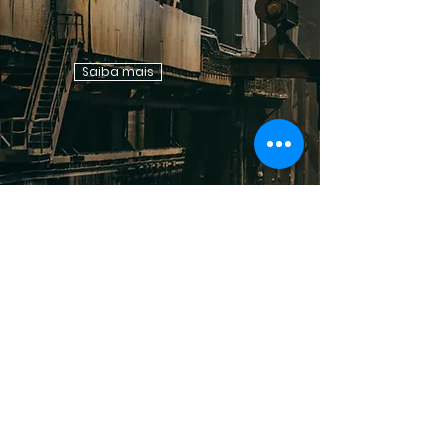
Saiba mais
Diferenciais
Nosso diferencial competitivo
resplandece com o emprego
de tecnologias digitais,
notadamente o BIM (Building