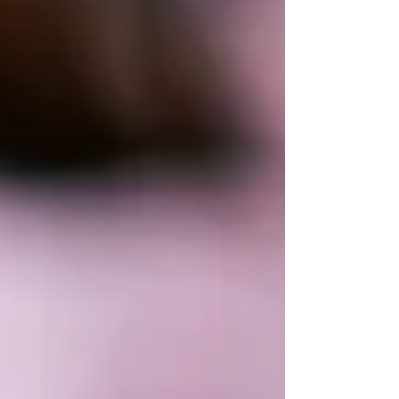
reduz incertezas e sustenta decisões
essenciais à implantação, modernização
e operação de empreendimentos de
alta complexidade.