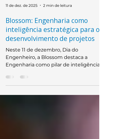
11 de dez. de 2025
2 min de leitura
Blossom: Engenharia como
inteligência estratégica para o
desenvolvimento de projetos
Neste 11 de dezembro, Dia do
Engenheiro, a Blossom destaca a
Engenharia como pilar de inteligência
técnica para o desenvolvimento de
plantas industriais, sistemas de
infraestrutura e soluções de mobilidade
urbana. Para a empresa, a engenharia é
a estrutura que organiza informações,