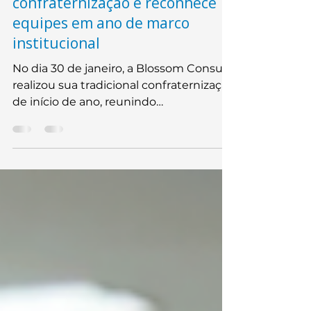
Blossom realiza
confraternização e reconhece
equipes em ano de marco
institucional
No dia 30 de janeiro, a Blossom Consult
realizou sua tradicional confraternização
de início de ano, reunindo
colaboradores em Belo Horizonte para
um encontro orientado por
reconhecimento, integração e
fortalecimento da cultura
organizacional. Em 2026, a empresa
completará 10 anos de história — um
marco que conferiu ao evento um
caráter de reflexão, valorização das
pessoas e alinhamento para o próximo
ciclo.