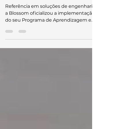
Capacitação Autodesk para
Engenharia e fortalece
maturidade digital
Referência em soluções de engenharia,
a Blossom oficializou a implementação
do seu Programa de Aprendizagem e
Capacitação – Academia Autodesk,
iniciativa conduzida no âmbito da área
de Gente & Gestão. A ação integra mais
uma etapa estratégica de
fortalecimento do domínio das
soluções digitais aplicadas aos projetos
da empresa e reforça seu compromisso
com a excelência e a atualização
contínua de seu corpo técnico.