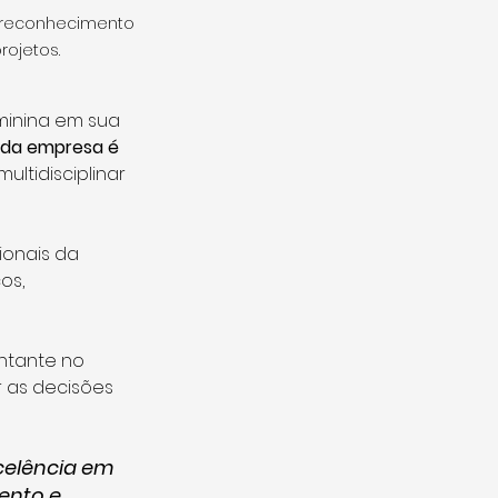
reconhecimento 
rojetos.
minina em sua 
 da empresa é 
tidisciplinar 
onais da 
os, 
ntante no 
r as decisões 
xcelência em 
ento e 