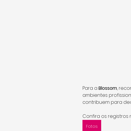
Para a 
Blossom
, rec
ambientes profissio
contribuem para dec
Confira os registros n
Fotos