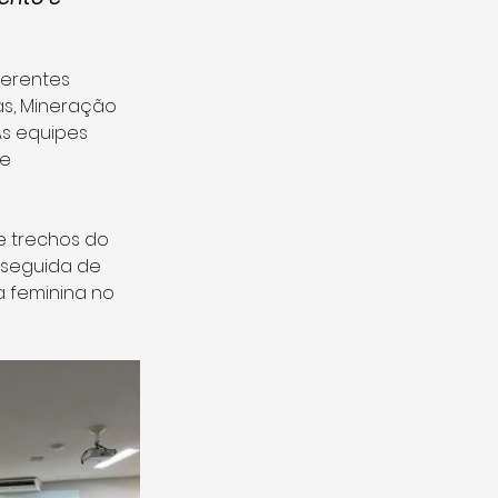
erentes 
as, Mineração 
s equipes 
e 
e trechos do 
, seguida de 
 feminina no 