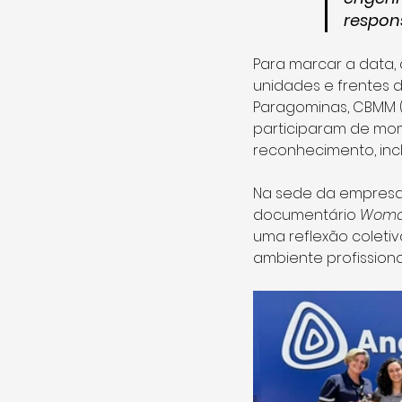
respon
Para marcar a data
unidades e frentes d
Paragominas, CBMM (
participaram de mom
reconhecimento, incl
Na sede da empresa,
documentário 
Wom
uma reflexão coleti
ambiente profissiona