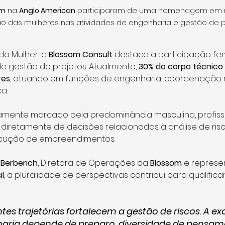
om
 na 
Anglo American
 participaram de uma homenagem em 
ão das mulheres nas atividades de engenharia e gestão de p
da Mulher, a 
Blossom Consult
 destaca a participação fe
de gestão de projetos. Atualmente, 
30% do corpo técnico
res
, atuando em funções de engenharia, coordenação mul
a.
camente marcado pela predominância masculina, profissi
diretamente de decisões relacionadas à análise de risc
cução de empreendimentos.
 Berberich
, Diretora de Operações da 
Blossom
 e represe
il
, a pluralidade de perspectivas contribui para qualifica
ntes trajetórias fortalecem a gestão de riscos. A e
aria depende de preparo, diversidade de pensam