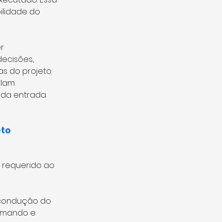
bilidade do 
r 
ecisões, 
 do projeto. 
lam 
 da entrada 
eto
 requerido ao 
 condução do 
omando e 