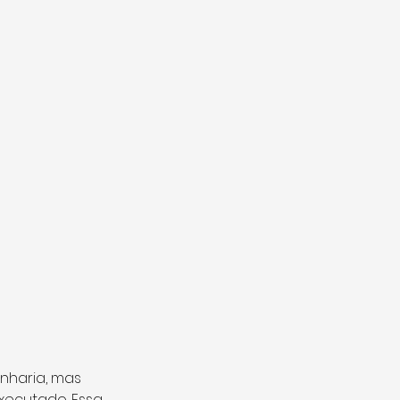
haria, mas 
xecutado. Essa 