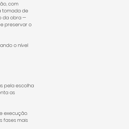
ão, com 
à tomada de 
 da obra — 
 e preservar o 
ndo o nível 
 pela escolha 
nta as 
 e execução. 
s fases mais 