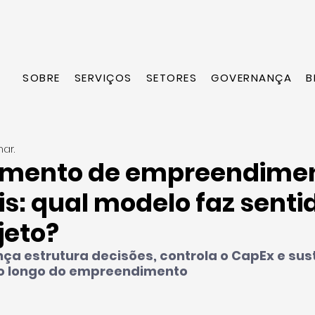
SOBRE
SERVIÇOS
SETORES
GOVERNANÇA
B
ar.
amento de empreendime
is: qual modelo faz senti
jeto?
a estrutura decisões, controla o CapEx e sust
ao longo do empreendimento