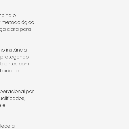
bina o 
r metodológico 
ça clara para 
o instância 
 protegendo 
mbientes com 
ticidade.
peracional por 
alificados, 
 e 
lece a 