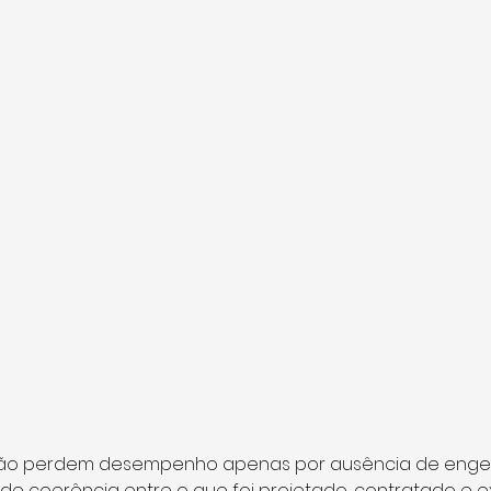
s não perdem desempenho apenas por ausência de engen
e coerência entre o que foi projetado, contratado e e