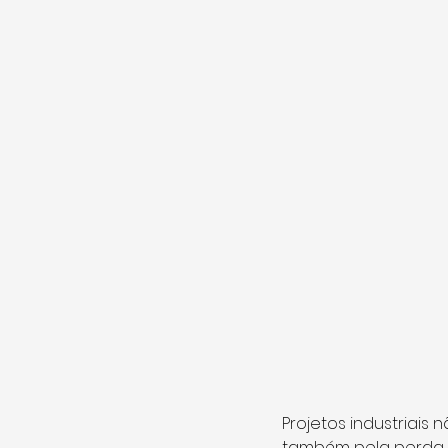
Projetos industriai
também pela perda d