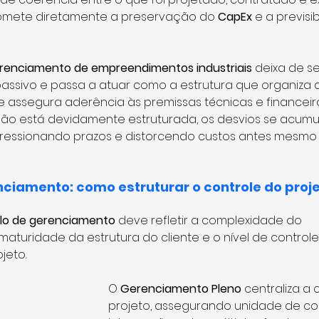
mete diretamente a preservação do 
CapEx 
e a previsi
renciamento de empreendimentos industriais
 deixa de se
ivo e passa a atuar como a estrutura que organiza d
assegura aderência às premissas técnicas e financeiras
ão está devidamente estruturada, os desvios se acumu
ressionando prazos e distorcendo custos antes mesmo
ciamento: como estruturar o controle do proj
o de gerenciamento 
deve refletir a complexidade do 
turidade da estrutura do cliente e o nível de controle
jeto.
O 
Gerenciamento Pleno
 centraliza a
projeto, assegurando unidade de c