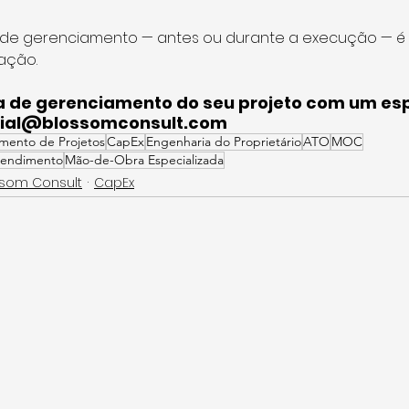
 de gerenciamento — antes ou durante a execução — é
eação.
ra de gerenciamento do seu projeto com um esp
ial@blossomconsult.com
mento de Projetos
CapEx
Engenharia do Proprietário
ATO
MOC
eendimento
Mão-de-Obra Especializada
ssom Consult
CapEx