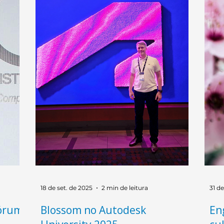
ndo o
processo iniciado no primeiro
int
encial
semestre, com as atividades de
deb
preparação e o encontro de
tec
sensibilização realizado em Belém.
18 de set. de 2025
2 min de leitura
31 d
Fórum
Blossom no Autodesk
En