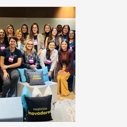
ócios da cadeia de valor do
ento e seus derivados no Brasil, o
ontro reuniu autoridades,
eranças empresariais, técnicos,
quisadores e especialistas
ernacionais para debater o futuro
setor.