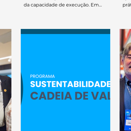
da capacidade de execução. Em
prá
sede
empreendimentos cada vez mais
sed
arceira
complexos, a geração de valor para a
aud
ógica
indústria passa diretamente pela
par
forma como as informações são
col
erico
estruturadas, integradas e utilizadas
reuniu
ao longo de todo o ciclo de vida do
projeto.
esas