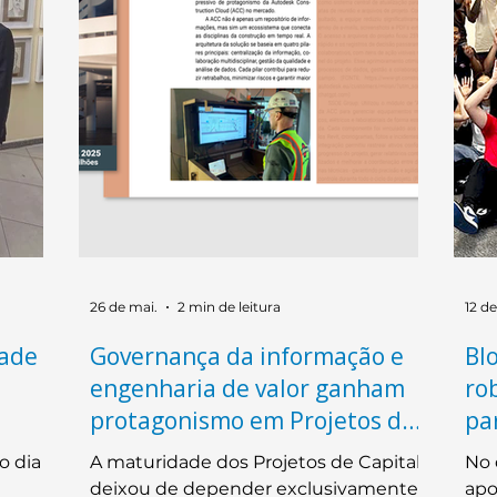
26 de mai.
2 min de leitura
12 de
dade
Governança da informação e
Bl
engenharia de valor ganham
ro
protagonismo em Projetos de
pa
Capital
co
o dia
A maturidade dos Projetos de Capital
No 
deixou de depender exclusivamente
apo