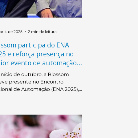
 out. de 2025
2 min de leitura
ossom participa do ENA
25 e reforça presença no
ior evento de automação
ustrial do Brasil
início de outubro, a Blossom
eve presente no Encontro
ional de Automação (ENA 2025),
lizado no Expominas, em Belo
izonte. O evento consolidou-se
o o maior fórum brasileiro
icado à automação industrial,
nindo mais de 6,5 mil profissionais
.300 empresas nacionais e