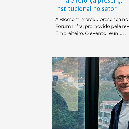
Infra e reforça presença
institucional no setor
A Blossom marcou presença no
Fórum Infra, promovido pela rev
Empreiteiro. O evento reuniu
concessionárias, autoridades púb
especialistas e líderes empresari
para discutir investimentos e os
rumos da infraestrutura naciona