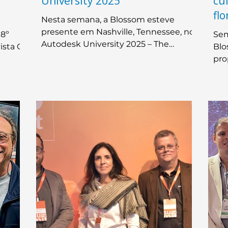
University 2025
cu
flo
Nesta semana, a Blossom esteve
presente em Nashville, Tennessee, no
 8º
Sem
Autodesk University 2025 – The
ista O
Blo
Design & Make Conference, um dos
pro
principais eventos globais de
licas,
com
tecnologia e inovação para os setores
ais
jor
de arquitetura, engenharia,
construção e manufatura.
l.
Representando a empresa, o CEO
Frederico Jannotti participou de
painéis, sessões técnicas e encontros
estratégicos que exploram o futuro
da indústria.