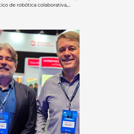
tico de robótica colaborativa,
iando o encontro em seu
itório e contando com a
ticipação ativa de seus
aboradores.