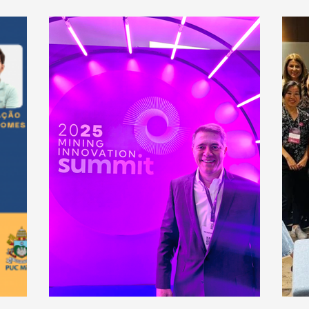
omo
Brasil. Realizado em Belo Horizonte
neg
 e
(MG), o encontro reuniu especialistas,
cim
ais.
executivos e lideranças do setor para
enc
discutir tendências, compartilhar
lid
experiências e apontar caminhos para
pes
o futuro da construção industrial no
int
país.
do 