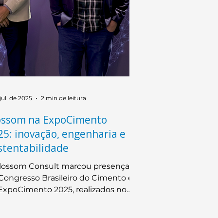
jul. de 2025
2 min de leitura
ossom na ExpoCimento
25: inovação, engenharia e
stentabilidade
lossom Consult marcou presença
Congresso Brasileiro do Cimento e
ExpoCimento 2025, realizados no
den Hall WTC, em São Paulo.
siderado o principal evento de