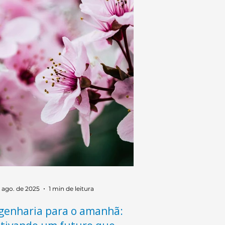
ernacionais, em dois dias de
ates, painéis técnicos e feira
nológica.
e ago. de 2025
1 min de leitura
genharia para o amanhã: