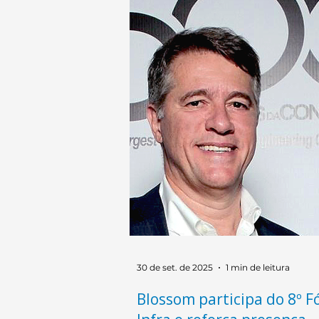
Mineração e Siderurgia, reforça
papel do prêmio como um refer
técnico para o setor.
30 de set. de 2025
1 min de leitura
Blossom participa do 8º 