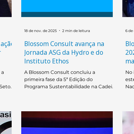
18 de nov. de 2025
2 min de leitura
6 de
iação
Blossom Consult avança na
Bl
r
Jornada ASG da Hydro e do
20
Instituto Ethos
ma
ind
 a
A Blossom Consult concluiu a
No 
primeira fase da 5ª Edição do
est
Setor
Programa Sustentabilidade na Cadeia
Nac
vista
de Valor, iniciativa da Norsk Hydro em
rea
IEMG,
parceria com o Instituto Ethos,
Hor
dição,
recebendo a certificação referente à
com
 de
etapa de diagnóstico. O
ded
nais
reconhecimento, formalizado em 18
reu
ia da
de novembro de 2025, resulta de um
e 1