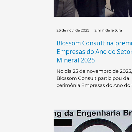
26 de nov. de 2025
2 min de leitura
Blossom Consult na prem
Empresas do Ano do Seto
Mineral 2025
No dia 25 de novembro de 2025,
Blossom Consult participou da
cerimônia Empresas do Ano do 
Mineral 2025, promovida pela Re
Brasil Mineral no auditório da F
em Belo Horizonte. Em sua 41ª e
o evento reuniu representantes
empresas, entidades e profissio
que atuam diretamente na cade