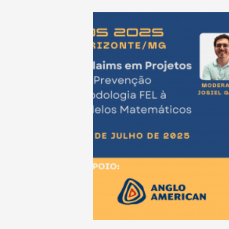
posicionamento da Blossom c
referência em soluções técnicas
inovadoras para projetos industri