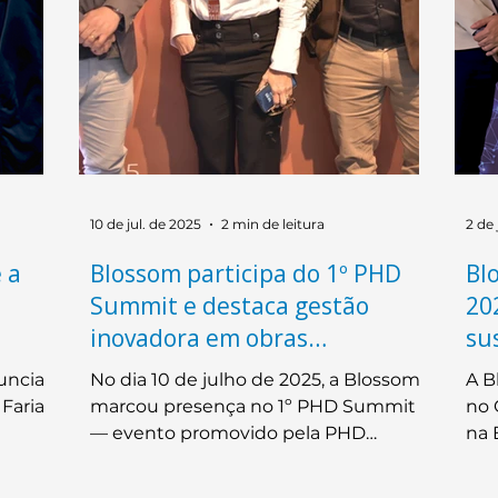
10 de jul. de 2025
2 min de leitura
2 de 
 a
Blossom participa do 1º PHD
Bl
Summit e destaca gestão
20
inovadora em obras
su
industriais
unciar
No dia 10 de julho de 2025, a Blossom
A B
Faria
marcou presença no 1º PHD Summit
no 
— evento promovido pela PHD
na 
Engenharia e dedicado à gestão e ao
Gol
o
planejamento de obras industriais no
Con