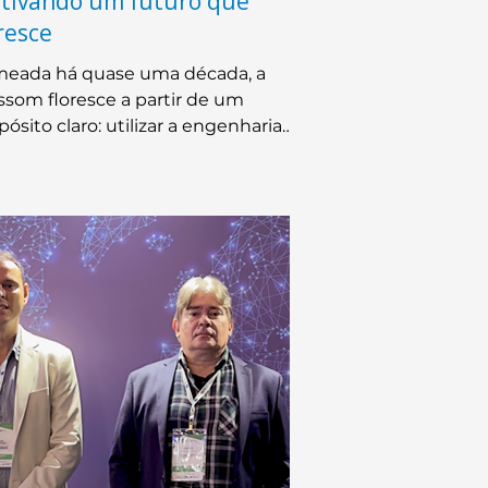
ltivando um futuro que
resce
eada há quase uma década, a
ssom floresce a partir de um
pósito claro: utilizar a engenharia
o vetor para impulsionar a
nada da sustentabilidade.