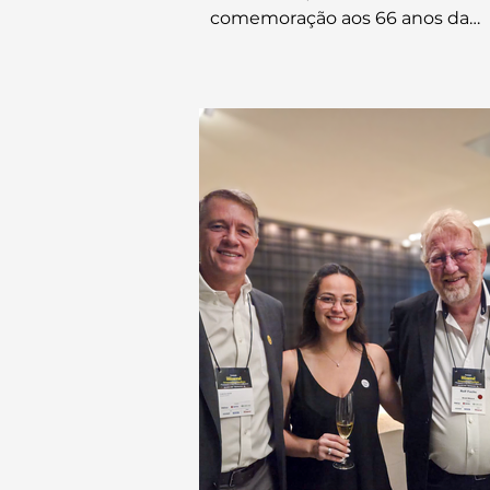
comemoração aos 66 anos da
Fundação Gorceix, realizada na 
da instituição, em Ouro Preto. P
institucional, científica e tecnol
da Fundação, a empresa foi
representada por seu CEO, Fred
Jannotti, em um encontro que 
autoridades, conselheiros,
representantes da UFOP, empr
parceiras e colaboradores.