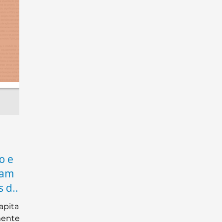
o e
ham
s de
apital
mente