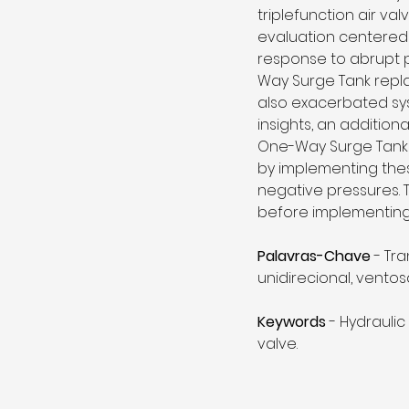
triplefunction air va
evaluation centered on
response to abrupt p
Way Surge Tank repl
also exacerbated sys
insights, an addition
One-Way Surge Tank a
by implementing thes
negative pressures. 
before implementing
Palavras-Chave
 - Tr
unidirecional, ventos
Keywords
 - Hydrauli
valve.