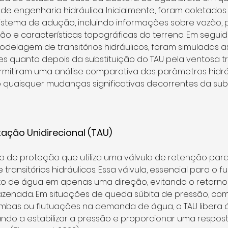
s de engenharia hidráulica. Inicialmente, foram coletado
istema de adução, incluindo informações sobre vazão, p
o e características topográficas do terreno. Em seguida,
 modelagem de transitórios hidráulicos, foram simuladas 
 quanto depois da substituição do TAU pela ventosa trí
rmitiram uma análise comparativa dos parâmetros hidrá
 quaisquer mudanças significativas decorrentes da subs
ação Unidirecional (TAU) 
vo de proteção que utiliza uma válvula de retenção para
transitórios hidráulicos. Essa válvula, essencial para o 
uxo de água em apenas uma direção, evitando o retorno 
enada. Em situações de queda súbita de pressão, com
bas ou flutuações na demanda de água, o TAU libera 
ndo a estabilizar a pressão e proporcionar uma respost