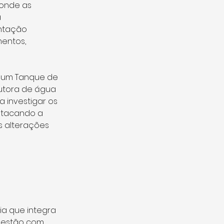
 onde as 
 
ntação 
mentos, 
e um Tanque de 
utora de água 
 investigar os 
stacando a 
 alterações 
a que integra 
uestão com 