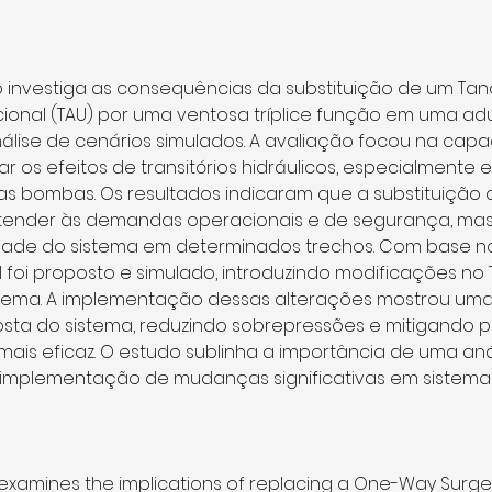
o investiga as consequências da substituição de um Ta
cional (TAU) por uma ventosa tríplice função em uma ad
nálise de cenários simulados. A avaliação focou na cap
ar os efeitos de transitórios hidráulicos, especialmente 
s bombas. Os resultados indicaram que a substituição 
tender às demandas operacionais e de segurança, ma
idade do sistema em determinados trechos. Com base nos
 foi proposto e simulado, introduzindo modificações no 
tema. A implementação dessas alterações mostrou uma
posta do sistema, reduzindo sobrepressões e mitigando 
ais eficaz. O estudo sublinha a importância de uma anál
 implementação de mudanças significativas em sistem
 examines the implications of replacing a One-Way Surge 