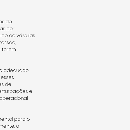
as por 
do de válvulas 
essão, 
 forem 
nto adequado 
 esses 
es de 
erturbações e 
operacional 
mental para o 
mente, a 