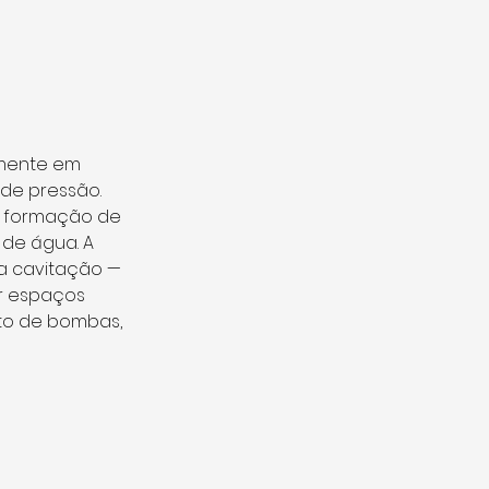
lmente em 
de pressão. 
 a formação de 
de água. A 
a cavitação — 
r espaços 
to de bombas, 