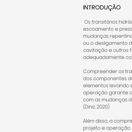
INTRODUÇÃO
 Os transitórios hidráulicos referem-se a variações temporárias nas condições de 
escoamento e press
mudanças repentinas
ou o desligamento d
cavitação e outros
adequadamente contro
Compreender os tran
dos componentes do 
elementos levando e
operação garante qu
com as mudanças de
(Diniz, 2020).
Além disso, a compre
projeto e operação e