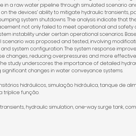
lve in a raw water pipeline through simulated scenario anal
 the devices’ ability to mitigate hydraulic transients, par
umping system shutdowns. The analysis indicate that the 
acement not only failed to meet operational and safety
tem instability under certain operational scenarios. Bas
al scenario was proposed and tested, involving modificati
nd system configuration. The system response improved 
e changes, reducing overpressures and more effectively
The study underscores the importance of detailed hydraul
 significant changes in water conveyance systems.
ansitórios hidráulicos, simulação hidráulica, tanque de al
a tríplice função.
c transients, hydraulic simulation, one-way surge tank, com