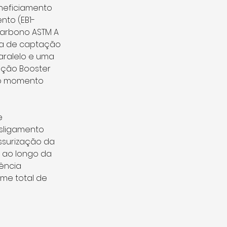
neficiamento 
to (EB1- 
carbono ASTM A 
ma de captação 
aralelo e uma 
ação Booster 
 o momento 
e 
sligamento 
surização da 
0 ao longo da 
ência 
ume total de 