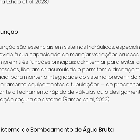
 (Zhao et al., 2023).
 Função
 função são essenciais em sistemas hidráulicos, especia
evido à sua capacidade de manejar variações bruscas 
umprem três funções principais: admitem ar para evitar
essões, liberam ar acumulado e permitem a drenagem 
cial para manter a integridade do sistema, prevenindo 
 seriamente equipamentos e tubulações — ao preenche
ante o fechamento rápido de válvulas ou o desligamen
ção segura do sistema (Ramos et al., 2022).
 Sistema de Bombeamento de Água Bruta