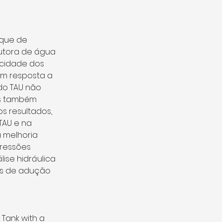
nque de 
utora de água 
acidade dos 
em resposta a 
do TAU não 
s também 
 resultados, 
TAU e na 
 melhoria 
pressões 
ise hidráulica 
as de adução 
Tank with a 