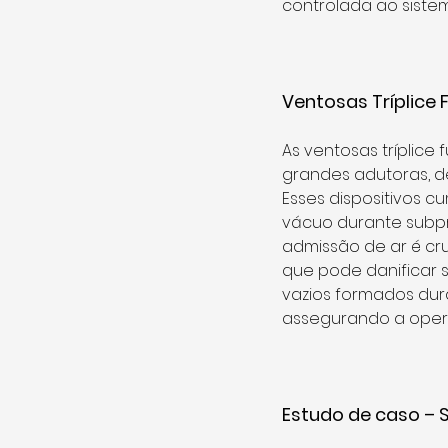
controlada ao sistema
Ventosas Tríplice
As ventosas tríplice
grandes adutoras, d
Esses dispositivos c
vácuo durante subpr
admissão de ar é cru
que pode danificar
vazios formados dur
assegurando a opera
Estudo de caso –