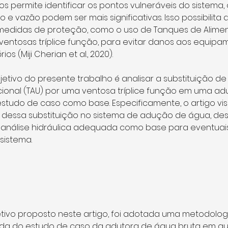
ios permite identificar os pontos vulneráveis do sistema,
e vazão podem ser mais significativas. Isso possibilita a
edidas de proteção, como o uso de Tanques de Alime
e ventosas tríplice função, para evitar danos aos equipa
s (Miji Cherian et al., 2020).
jetivo do presente trabalho é analisar a substituição d
cional (TAU) por uma ventosa tríplice função em uma ad
 estudo de caso como base. Especificamente, o artigo visa
s dessa substituição no sistema de adução de água, de
análise hidráulica adequada como base para eventuais
sistema.
tivo proposto neste artigo, foi adotada uma metodologi
ada do estudo de caso da adutora de água bruta em q