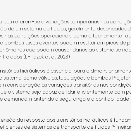
ão de um sistema de fluidos, geralmente desencadead
 nas condições operacionais, como o fechamento rápi
e bombas. Esses eventos podem resultar em picos de pr
 fenômenos que podem causar danos ao sistema se não
lados (El-Hazek et al., 2023).
sitórios hidráulicos é essencial para o dimensioname
sistema, como válvulas, tubulações e bombas. Projetar
m consideração as variações transitórias nas condiçõ
e o sistema seja capaz de lidar eficientemente com p
 demanda, mantendo a segurança e a confiabilidade 
ensão da resposta aos transitórios hidráulicos é funda
ficientes de sistemas de transporte de fluidos. Primeira