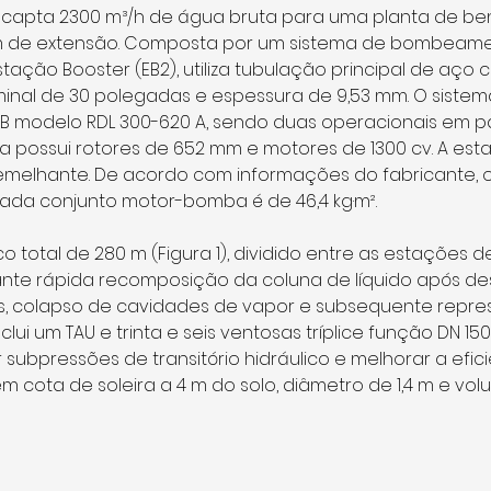
capta 2300 m³/h de água bruta para uma planta de be
km de extensão. Composta por um sistema de bombeamen
ção Booster (EB2), utiliza tubulação principal de aço 
ominal de 30 polegadas e espessura de 9,53 mm. O siste
KSB modelo RDL 300-620 A, sendo duas operacionais em p
 possui rotores de 652 mm e motores de 1300 cv. A est
emelhante. De acordo com informações do fabricante,
cada conjunto motor-bomba é de 46,4 kg·m².
 total de 280 m (Figura 1), dividido entre as estações d
te rápida recomposição da coluna de líquido após de
, colapso de cavidades de vapor e subsequente repres
clui um TAU e trinta e seis ventosas tríplice função DN 15
 subpressões de transitório hidráulico e melhorar a efici
m cota de soleira a 4 m do solo, diâmetro de 1,4 m e vol