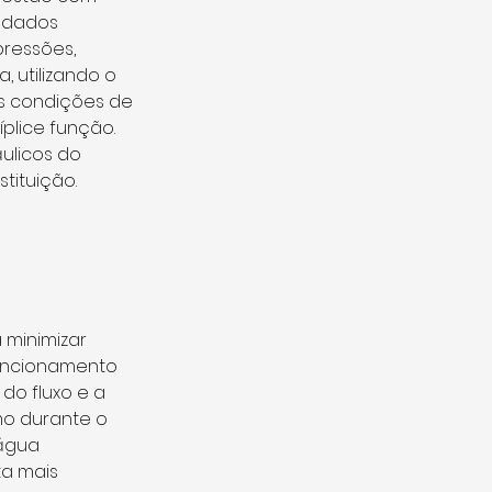
s dados 
ressões, 
 utilizando o 
as condições de 
plice função. 
ulicos do 
tituição.
 minimizar 
funcionamento 
do fluxo e a 
o durante o 
água 
a mais 