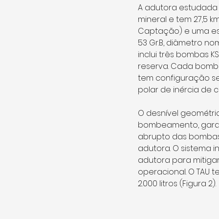
A adutora estudada 
mineral e tem 27,5 
Captação) e uma esta
53 Gr.B, diâmetro n
inclui três bombas 
reserva. Cada bomba
tem configuração s
polar de inércia de 
O desnível geométrico
bombeamento, garan
abrupto das bombas
adutora. O sistema in
adutora para mitigar
operacional. O TAU te
2.000 litros (Figura 2).