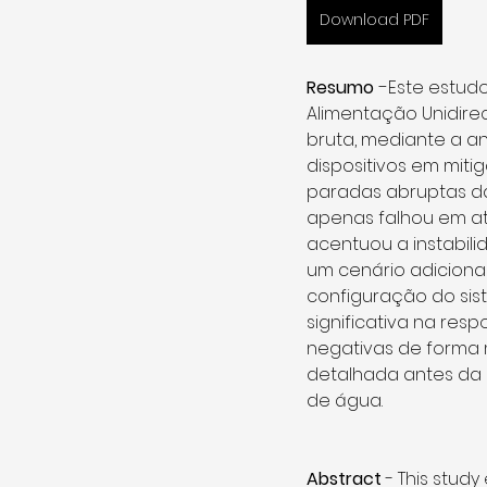
Download PDF
 -
Resumo
Este estud
Alimentação Unidire
bruta, mediante a a
dispositivos em mitig
paradas abruptas da
apenas falhou em a
acentuou a instabil
um cenário adicional
configuração do sis
significativa na res
negativas de forma m
detalhada antes da
de água.
Abstract
-
This study