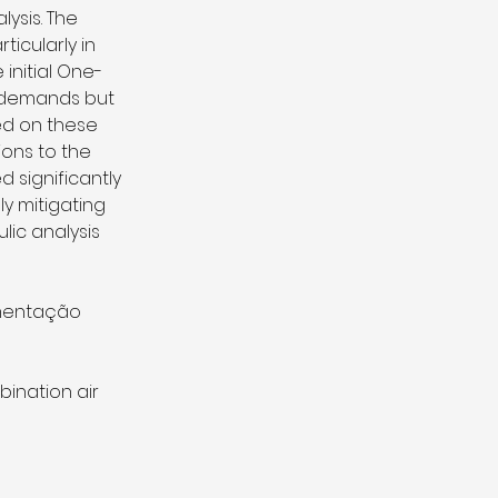
ysis. The 
ticularly in 
initial One-
 demands but 
ed on these 
ons to the 
significantly 
 mitigating 
ic analysis 
imentação 
bination air 